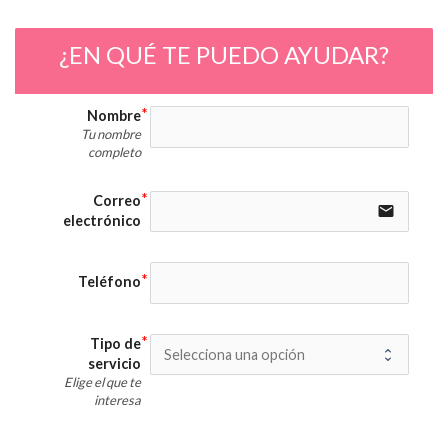
¿EN QUÉ TE PUEDO AYUDAR?
Nombre
Tu nombre
completo
Correo
email
electrónico
Teléfono
Tipo de
servicio
Elige el que te
interesa